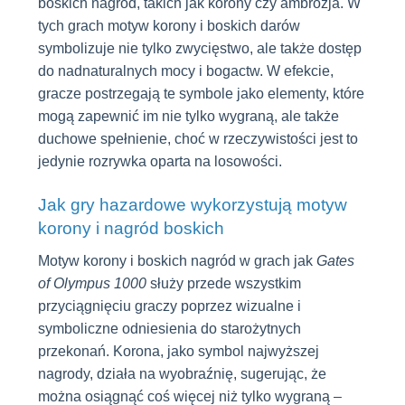
boskich nagród, takich jak korony czy ambrozja. W
tych grach motyw korony i boskich darów
symbolizuje nie tylko zwycięstwo, ale także dostęp
do nadnaturalnych mocy i bogactw. W efekcie,
gracze postrzegają te symbole jako elementy, które
mogą zapewnić im nie tylko wygraną, ale także
duchowe spełnienie, choć w rzeczywistości jest to
jedynie rozrywka oparta na losowości.
Jak gry hazardowe wykorzystują motyw
korony i nagród boskich
Motyw korony i boskich nagród w grach jak
Gates
of Olympus 1000
służy przede wszystkim
przyciągnięciu graczy poprzez wizualne i
symboliczne odniesienia do starożytnych
przekonań. Korona, jako symbol najwyższej
nagrody, działa na wyobraźnię, sugerując, że
można osiągnąć coś więcej niż tylko wygraną –