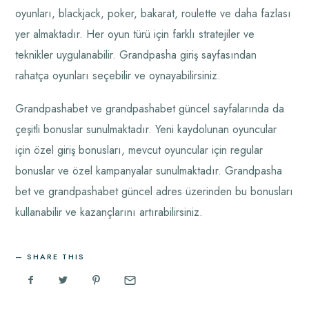
oyunları, blackjack, poker, bakarat, roulette ve daha fazlası
yer almaktadır. Her oyun türü için farklı stratejiler ve
teknikler uygulanabilir. Grandpasha giriş sayfasından
rahatça oyunları seçebilir ve oynayabilirsiniz.
Grandpashabet ve grandpashabet güncel sayfalarında da
çeşitli bonuslar sunulmaktadır. Yeni kaydolunan oyuncular
için özel giriş bonusları, mevcut oyuncular için regular
bonuslar ve özel kampanyalar sunulmaktadır. Grandpasha
bet ve grandpashabet güncel adres üzerinden bu bonusları
kullanabilir ve kazançlarını artırabilirsiniz.
SHARE THIS