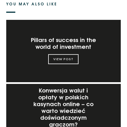
YOU MAY ALSO LIKE
Pillars of success in the
world of investment
VIEW POST
Konwersja walut i
opłaty w polskich
kasynach online – co
warto wiedzieć
doświadczonym
graczom?