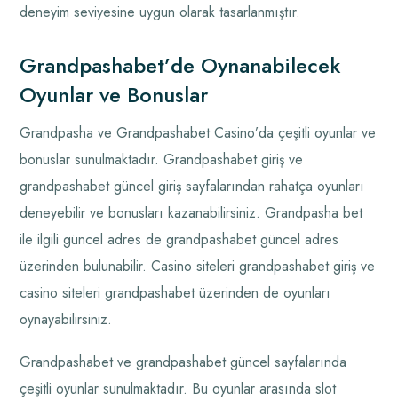
deneyim seviyesine uygun olarak tasarlanmıştır.
Grandpashabet’de Oynanabilecek
Oyunlar ve Bonuslar
Grandpasha ve Grandpashabet Casino’da çeşitli oyunlar ve
bonuslar sunulmaktadır. Grandpashabet giriş ve
grandpashabet güncel giriş sayfalarından rahatça oyunları
deneyebilir ve bonusları kazanabilirsiniz. Grandpasha bet
ile ilgili güncel adres de grandpashabet güncel adres
üzerinden bulunabilir. Casino siteleri grandpashabet giriş ve
casino siteleri grandpashabet üzerinden de oyunları
oynayabilirsiniz.
Grandpashabet ve grandpashabet güncel sayfalarında
çeşitli oyunlar sunulmaktadır. Bu oyunlar arasında slot