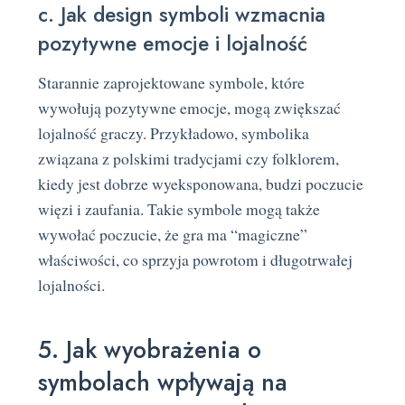
c. Jak design symboli wzmacnia
pozytywne emocje i lojalność
Starannie zaprojektowane symbole, które
wywołują pozytywne emocje, mogą zwiększać
lojalność graczy. Przykładowo, symbolika
związana z polskimi tradycjami czy folklorem,
kiedy jest dobrze wyeksponowana, budzi poczucie
więzi i zaufania. Takie symbole mogą także
wywołać poczucie, że gra ma “magiczne”
właściwości, co sprzyja powrotom i długotrwałej
lojalności.
5. Jak wyobrażenia o
symbolach wpływają na