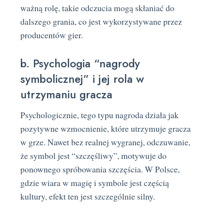
ważną rolę, takie odczucia mogą skłaniać do
dalszego grania, co jest wykorzystywane przez
producentów gier.
b. Psychologia “nagrody
symbolicznej” i jej rola w
utrzymaniu gracza
Psychologicznie, tego typu nagroda działa jak
pozytywne wzmocnienie, które utrzymuje gracza
w grze. Nawet bez realnej wygranej, odczuwanie,
że symbol jest “szczęśliwy”, motywuje do
ponownego spróbowania szczęścia. W Polsce,
gdzie wiara w magię i symbole jest częścią
kultury, efekt ten jest szczególnie silny.