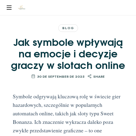
YEILEN
RUIZ
BLOG
Jak symbole wpływają
na emocje i decyzje
graczy w slotach online
30 DE SEPTEMBER DE 2025
SHARE
Symbole odgrywają kluczową rolę w świecie gier
hazardowych, szczególnie w popularnych
automatach online, takich jak sloty typu Sweet
Bonanza. Ich znaczenie wykracza daleko poza
zwykłe przedstawienie graficzne – to one