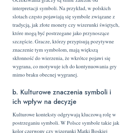
interpretacji symboli. Na przykład, w polskich
slotach często pojawiają się symbole związane z
tradycją, jak złote monety czy wizerunki świętych,
które mogą być postrzegane jako przynoszące
szczęście. Gracze, którzy przypisują pozytywne
znaczenie tym symbolom, mają większą
skłonność do wierzenia, że wkrótce pojawi się
wygrana, co motywuje ich do kontynuowania gry
mimo braku obecnej wygranej.
b. Kulturowe znaczenia symboli i
ich wpływ na decyzje
Kulturowe konteksty odgrywają kluczową rolę w
postrzeganiu symboli. W Polsce symbole takie jak
kolor czerwony czy wizerunki Matki Boskiej