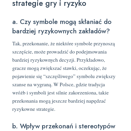
strategie gry i ryzyko
a. Czy symbole mogą skłaniać do
bardziej ryzykownych zakładów?
Tak, przekonanie, że niektóre symbole przynoszą
szczęście, może prowadzić do podejmowania
bardziej ryzykownych decyzji. Przykładowo,
gracze mogą zwiększać stawki, oczekując, że
pojawienie się “szczęśliwego” symbolu zwiększy
szanse na wygraną. W Polsce, gdzie tradycja
wróżb i symboli jest silnie zakorzeniona, takie
przekonania mogą jeszcze bardziej napędzać
ryzykowne strategie.
b. Wpływ przekonań i stereotypów