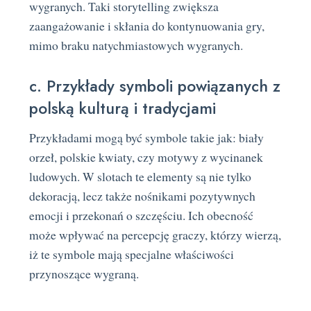
wygranych. Taki storytelling zwiększa
zaangażowanie i skłania do kontynuowania gry,
mimo braku natychmiastowych wygranych.
c. Przykłady symboli powiązanych z
polską kulturą i tradycjami
Przykładami mogą być symbole takie jak: biały
orzeł, polskie kwiaty, czy motywy z wycinanek
ludowych. W slotach te elementy są nie tylko
dekoracją, lecz także nośnikami pozytywnych
emocji i przekonań o szczęściu. Ich obecność
może wpływać na percepcję graczy, którzy wierzą,
iż te symbole mają specjalne właściwości
przynoszące wygraną.