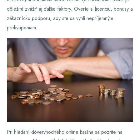
dôležité zvážiť aj ďalšie faktory. Overte si licenciu, bonusy a
zákaznícku podporu, aby ste sa vyhli nepríjemným
prekvapeniam.
Pri hľadaní dôveryhodného online kasína sa pozrite na