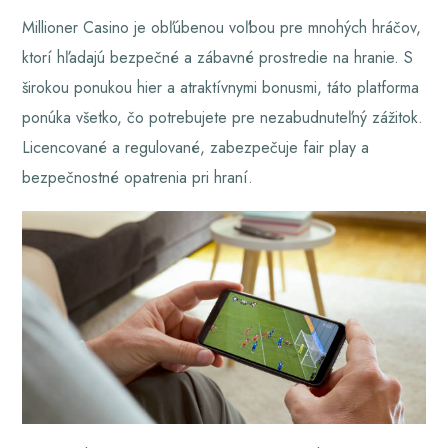
Millioner Casino je obľúbenou voľbou pre mnohých hráčov,
ktorí hľadajú bezpečné a zábavné prostredie na hranie. S
širokou ponukou hier a atraktívnymi bonusmi, táto platforma
ponúka všetko, čo potrebujete pre nezabudnuteľný zážitok.
Licencované a regulované, zabezpečuje fair play a
bezpečnostné opatrenia pri hraní.