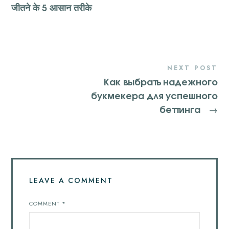
जीतने के 5 आसान तरीके
NEXT POST
Как выбрать надежного
букмекера для успешного
беттинга
→
LEAVE A COMMENT
COMMENT
*