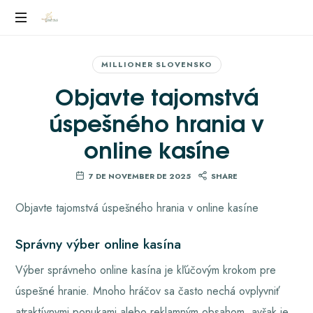
YEILEN
RUIZ
MILLIONER SLOVENSKO
Objavte tajomstvá
úspešného hrania v
online kasíne
7 DE NOVEMBER DE 2025
SHARE
Objavte tajomstvá úspešného hrania v online kasíne
Správny výber online kasína
Výber správneho online kasína je kľúčovým krokom pre
úspešné hranie. Mnoho hráčov sa často nechá ovplyvniť
atraktívnymi ponukami alebo reklamným obsahom, avšak je