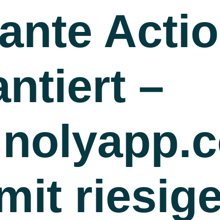
ante Acti
ntiert –
inolyapp.
mit riesig