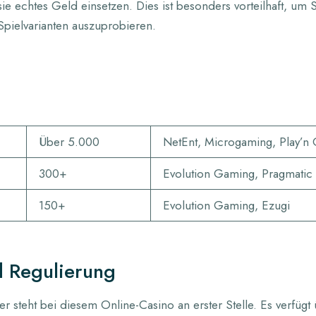
e echtes Geld einsetzen. Dies ist besonders vorteilhaft, um S
pielvarianten auszuprobieren.
Über 5.000
NetEnt, Microgaming, Play’n
300+
Evolution Gaming, Pragmatic 
150+
Evolution Gaming, Ezugi
d Regulierung
er steht bei diesem Online-Casino an erster Stelle. Es verfügt 