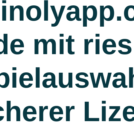
inolyapp
de mit ries
pielauswah
cherer Liz