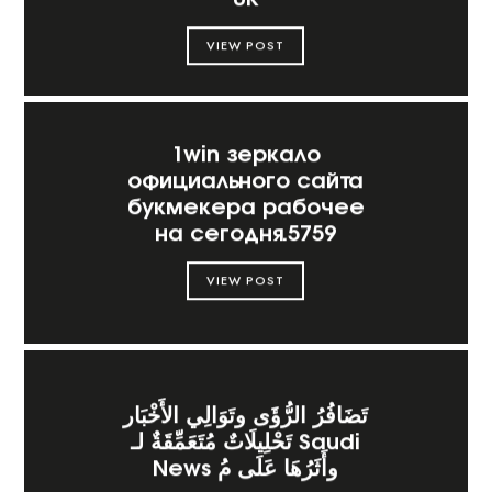
VIEW POST
1win зеркало
официального сайта
букмекера рабочее
на сегодня.5759
VIEW POST
تَضَافُرُ الرُّؤَى وتَوَالِي الأَخْبَار
تَحْلِيلَاتٌ مُتَعَمِّقَةٌ لـ Saudi
News وأَثَرُهَا عَلَى مُ