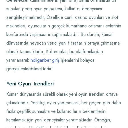
Geleneksel kumarhanelerin yanı sıra, sanal ortamlarda da
sunulan geniş oyun yelpazesi, kullanıcı deneyimini
zenginleştirmektedir. Özellikle canlı casino oyunları ve slot
makineleri, oyuncuların gerçek kumarhane ortamını evlerinin
konforunda yaşamasını sağlamaktadır. Bu durum, kumar
dünyasında heyecan verici yeni fırsatların ortaya çıkmasına
olanak tanımaktadır. Kullanıcılar, bu platformlardan
yararlanarak
holiganbet giriş
işlemlerini kolayca
gerçekleştirebilmektedir.
Yeni Oyun Trendleri
Kumar dünyasında sürekli olarak yeni oyun trendleri ortaya
çıkmaktadır. Yenilikçi oyun yapımcıları, her geçen gün daha
fazla çeşitlilik sunmakta ve kullanıcıların beklentilerini
karşılamak için yeni deneyimler yaratmaktadır. Örneğin,