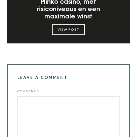
Plinko casino, met
risiconiveaus en een
maximale winst
VIEW POST
LEAVE A COMMENT
COMMENT
*