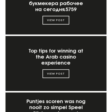
букмекера рабочее
на сегодня.5759
VIEW POST
Top tips for winning at
the Arab casino
experience
VIEW POST
Puntjes scoren was nog
nooit zo simpel Speel